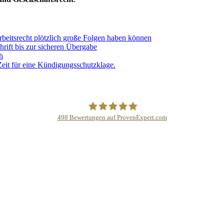
eitsrecht plötzlich große Folgen haben können
hrift bis zur sicheren Übergabe
h
Zeit für eine Kündigungsschutzklage.
498
Bewertungen auf ProvenExpert.com
DR.AHLBORN LL.M.- Kanzlei für Arbeit