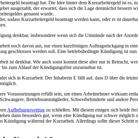
eitergeld beantragt hat. Die Idee hinter dem Kurzarbeitergeld ist es, 
ber ausgezahlt, der erwartet, dass sich die Lage demnächst bessern wir
arbeitergeldes genannt wurde.
r, sodass Kurzarbeitergeld beantragt werden kann, oder er ist dauerh
ten.
digung denkbar, insbesondere wenn sich die Umstände nach der Anord
beit noch davon aus, nur einen kurzfristigen Auftragsrückgang in ein
ung geschlossen werden soll. Eine betriebsbedingte Kündigung ist nun
eit ist denkbar. Wie auch sonst kommt diese aber nur in Betracht, wen
ur bis zum Ablauf der Kündigungsfrist unzumutbar ist.
det sich in Kurzarbeit. Der Inhaberin E fällt auf, dass D über die letzt
 möglich.
e Voraussetzungen erfüllt sein, um einen Arbeitnehmer wirksam entla
Schwangere, Betriebsratsmitglieder, Schwerbehinderte und andere Per
inen
Aufhebungsvertrag
zu schließen. Mit diesem einigen sich beide fre
tehen dann besonders gut, wenn eine Kündigung nur schwer möglich ode
n Kündigung während der Kurzarbeit. Allerdings sollte dieser Schritt 