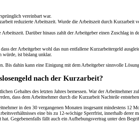
rsprünglich vereinbart war.
arbeit reduzierte Arbeitszeit. Wurde die Arbeitszeit durch Kurzarbeit v
e Arbeitszeit. Darüber hinaus zahlt der Arbeitgeber einen Zuschlag in 
n, dass der Arbeitgeber wohl das nun entfallene Kurzarbeitergeld aus
würde, ist bislang unklar.
en. Bis dahin kann eine Einigung mit dem Arbeitgeber sinnvolle Lösung
slosengeld nach der Kurzarbeit?
ichen Gehaltes des letzten Jahres bemessen. War der Arbeitnehmer zule
erden, dass dem Arbeitnehmer durch die Kurzarbeit Nachteile entstehen
eitnehmer in den 30 vergangenen Monaten insgesamt mindestens 12 Mona
eitsverhältnisses eine bis zu 12-wöchige Sperrfrist, innerhalb derer m
at. Gegebenenfalls fällt auch ein Aufhebungsvertrag unter den Begrif