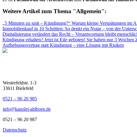
Weitere Artikel zum Thema "Allgemein":
„5 Minuten zu spät – Kündigung?“ Warum kleine Verspätungen im Arb
Immobilienkauf in 10 Schritten: So denkt ein Notar – von der Untersc
Digitalisierung verändert das Recht – Verantwortung bleibt menschlic
Kündigung erhalten? Jetzt ist Eile geboten! Sie haben nur 3 Wochen 
Aufhebungsvertrag statt Kündigung – eine Lösung mit Risiken
Westerfeldstr. 1-3
33611 Bielefeld
0521 – 96 20 985
info@kanzlei-ahlborn.de
0521 – 96 20 987
Datenschutz