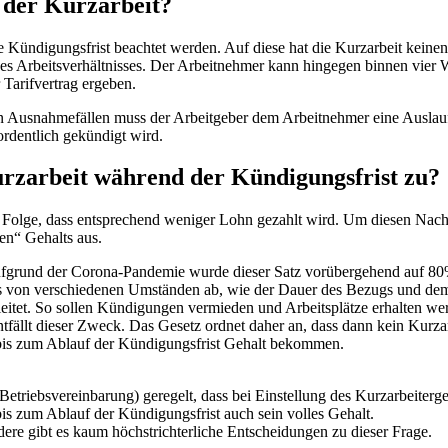
 der Kurzarbeit?
ündigungsfrist beachtet werden. Auf diese hat die Kurzarbeit keinen E
des Arbeitsverhältnisses. Der Arbeitnehmer kann hingegen binnen vie
 Tarifvertrag ergeben.
enen Ausnahmefällen muss der Arbeitgeber dem Arbeitnehmer eine Auslau
ordentlich gekündigt wird.
rzarbeit während der Kündigungsfrist zu?
ur Folge, dass entsprechend weniger Lohn gezahlt wird. Um diesen Nacht
nen“ Gehalts aus.
fgrund der Corona-Pandemie wurde dieser Satz vorübergehend auf 80%
ngs von verschiedenen Umständen ab, wie der Dauer des Bezugs und de
leitet. So sollen Kündigungen vermieden und Arbeitsplätze erhalten we
ällt dieser Zweck. Das Gesetz ordnet daher an, dass dann kein Kurzar
 bis zum Ablauf der Kündigungsfrist Gehalt bekommen.
 Betriebsvereinbarung) geregelt, dass bei Einstellung des Kurzarbeiter
t bis zum Ablauf der Kündigungsfrist auch sein volles Gehalt.
ndere gibt es kaum höchstrichterliche Entscheidungen zu dieser Frage.