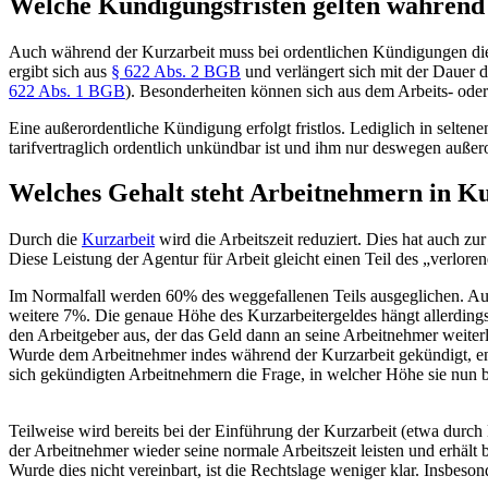
Welche Kündigungsfristen gelten während
Auch während der Kurzarbeit muss bei ordentlichen Kündigungen die K
ergibt sich aus
§ 622 Abs. 2 BGB
und verlängert sich mit der Dauer 
622 Abs. 1 BGB
). Besonderheiten können sich aus dem Arbeits- oder
Eine außerordentliche Kündigung erfolgt fristlos. Lediglich in selt
tarifvertraglich ordentlich unkündbar ist und ihm nur deswegen außer
Welches Gehalt steht Arbeitnehmern in Ku
Durch die
Kurzarbeit
wird die Arbeitszeit reduziert. Dies hat auch z
Diese Leistung der Agentur für Arbeit gleicht einen Teil des „verlore
Im Normalfall werden 60% des weggefallenen Teils ausgeglichen. Au
weitere 7%. Die genaue Höhe des Kurzarbeitergeldes hängt allerdi
den Arbeitgeber aus, der das Geld dann an seine Arbeitnehmer weiter
Wurde dem Arbeitnehmer indes während der Kurzarbeit gekündigt, entf
sich gekündigten Arbeitnehmern die Frage, in welcher Höhe sie nun
Teilweise wird bereits bei der Einführung der Kurzarbeit (etwa durch
der Arbeitnehmer wieder seine normale Arbeitszeit leisten und erhäl
Wurde dies nicht vereinbart, ist die Rechtslage weniger klar. Insbeso