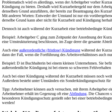
Problematisch wird es allerdings, wenn der Arbeitgeber vorher Kurzarb
Kündigung zu bieten. Deshalb wird Kurzarbeitergeld nur dem Arbeitge
denselben Grund anzuführen, der bereits zur Beantragung des Kurz
Mit anderen Worten: Entweder der Umstand ist nur ein vorübergehende
derselbe Grund kann aber nicht für Kurzarbeit und Kündigung herhal
Dennoch ist auch während der Kurzarbeit eine betriebsbedingte Kün
Beispiel:
Arbeitgeber C ging zum Zeitpunkt der Anordnung der Kurzar
eine Umstrukturierung beschlossen, im Zuge derer die gesamte Abteil
Auch eine
außerordentliche (fristlose) Kündigung
während der Kurzarb
dann der Fall, wenn die Fortführung des Arbeitsverhältnisses auch n
Beispiel: D ist Buchhalterin bei einem kleinen Unternehmen. Sie befin
außerordentliche Kündigung ist bei einem so schweren Fehlverhalten
Auch bei einer Kündigung während der Kurzarbeit müssen noch weiter
Außerdem besteht unter Umständen ein Sonderkündigungsschutz für 
Tipp: Arbeitnehmer können auch versuchen, mit ihrem Arbeitgeber e
Arbeitnehmer erhält im Gegenzug oft eine
Abfindung
. Die Chancen s
besonderen Kündigungsschutz genießt oder bei einer betriebsbedingte
werden!