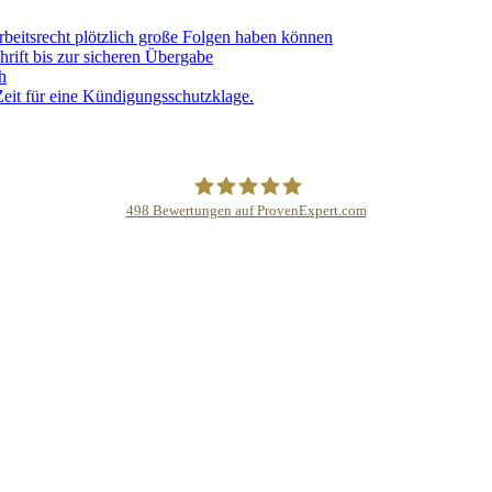
eitsrecht plötzlich große Folgen haben können
hrift bis zur sicheren Übergabe
h
Zeit für eine Kündigungsschutzklage.
498
Bewertungen auf ProvenExpert.com
DR.AHLBORN LL.M.- Kanzlei für Arbeit