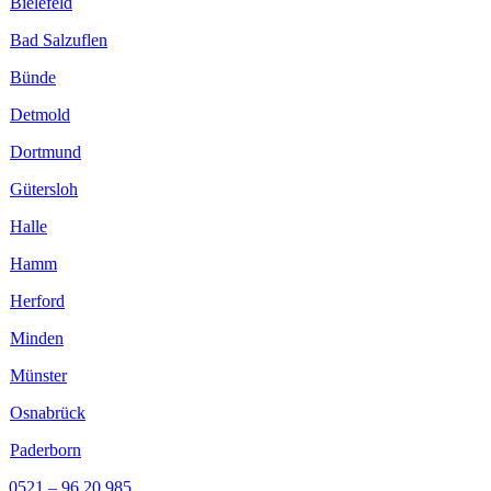
Bielefeld
Bad Salzuflen
Bünde
Detmold
Dortmund
Gütersloh
Halle
Hamm
Herford
Minden
Münster
Osnabrück
Paderborn
0521 – 96 20 985