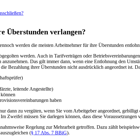
usschließen?
re Überstunden verlangen?
Dennoch werden die meisten Arbeitnehmer für ihre Überstunden entlohn
abgegolten werden. Auch in Tarifverträgen oder Betriebsvereinbarungen
en anzunehmen. Das gilt immer dann, wenn eine Entlohnung den Umständ
die Bezahlung ihrer Überstunden nicht ausdrücklich angeordnet ist. Da
haftsprüfer)
ärzte, leitende Angestellte)
n können
Provisionsvereinbarungen haben
 dann zu vergüten, wenn Sie vom Arbeitgeber angeordnet, gebilligt ode
n. Im Zweifel müssen Sie darlegen können, dass diese Voraussetzungen v
snahmsweise Regelung zur Mehrarbeit getroffen. Dazu zählt beispiels
 auszugleichen (
§ 17 Abs. 7 BBiG
).