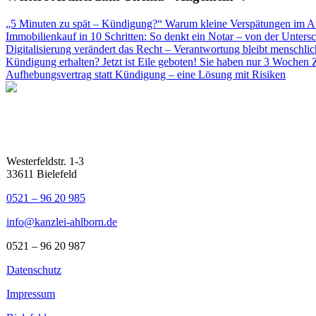
„5 Minuten zu spät – Kündigung?“ Warum kleine Verspätungen im Arb
Immobilienkauf in 10 Schritten: So denkt ein Notar – von der Untersc
Digitalisierung verändert das Recht – Verantwortung bleibt menschlic
Kündigung erhalten? Jetzt ist Eile geboten! Sie haben nur 3 Wochen 
Aufhebungsvertrag statt Kündigung – eine Lösung mit Risiken
Westerfeldstr. 1-3
33611 Bielefeld
0521 – 96 20 985
info@kanzlei-ahlborn.de
0521 – 96 20 987
Datenschutz
Impressum