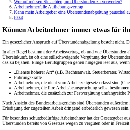
Worauf müssen Sie achten, um Überstunden zu verwerten?
Arbeitnehmerfalle Aufhebungsvertrag
Kann mein Arbeitgeber eine Überstundenabgeltung pauschal a
Fazit
Können Arbeitnehmer immer etwas für ih
Ein gesetzlicher Anspruch auf Überstundenabgeltung besteht nicht. 
In aller Regel bestimmt der Arbeitsvertrag, ob und wie Überstunden 
Übereinkunft, ist oft eine stillschweigende Vergütung der Überstund
das zu bejahen. Einige Berufsgruppen gehen hingegen leer aus, wenn 
„Dienste höherer Art“ (z.B. Rechtsanwalt, Steuerberater, Wirtsc
Führungskräfte
Arbeitnehmer, die nicht vom Arbeitszeitgesetz erfasst sind (Chef
Arbeitnehmer, die Ihre Arbeitsbeanspruchung selbst bestimme
Arbeitnehmer, die zusätzlich zur Festvergütung umfangreiche 
Nach Ansicht des Bundesarbeitsgerichts sind Überstunden außerdem nur
Erledigung der zugeteilten Arbeit dringend erforderlich gewesen sei
Für besonders schutzbedürftige Arbeitnehmer hat der Gesetzgeber au
Überstunden bereits von Gesetzes wegen zu vergüten oder in Freizeit