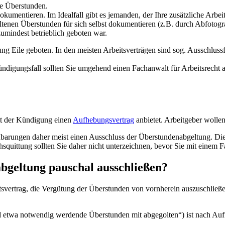
ete Überstunden.
umentieren. Im Idealfall gibt es jemanden, der Ihre zusätzliche Arbeits
ehaltenen Überstunden für sich selbst dokumentieren (z.B. durch Abfotog
zumindest betrieblich geboten war.
g Eile geboten. In den meisten Arbeitsverträgen sind sog. Ausschlussf
ündigungsfall sollten Sie umgehend einen Fachanwalt für Arbeitsrecht au
att der Kündigung einen
Aufhebungsvertrag
anbietet. Arbeitgeber wollen
arungen daher meist einen Ausschluss der Überstundenabgeltung. Dies 
chsquittung sollten Sie daher nicht unterzeichnen, bevor Sie mit einem 
bgeltung pauschal ausschließen?
svertrag, die Vergütung der Überstunden von vornherein auszuschließe
nd etwa notwendig werdende Überstunden mit abgegolten“) ist nach A