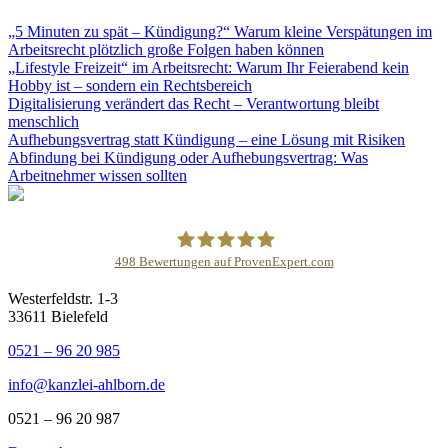
„5 Minuten zu spät – Kündigung?“ Warum kleine Verspätungen im
Arbeitsrecht plötzlich große Folgen haben können
„Lifestyle Freizeit“ im Arbeitsrecht: Warum Ihr Feierabend kein
Hobby ist – sondern ein Rechtsbereich
Digitalisierung verändert das Recht – Verantwortung bleibt
menschlich
Aufhebungsvertrag statt Kündigung – eine Lösung mit Risiken
Abfindung bei Kündigung oder Aufhebungsvertrag: Was
Arbeitnehmer wissen sollten
498
Bewertungen auf ProvenExpert.com
Westerfeldstr. 1-3
DR.AHLBORN LL.M.- Kanzlei für
33611 Bielefeld
Arbeitsrecht
0521 – 96 20 985
info@kanzlei-ahlborn.de
0521 – 96 20 987