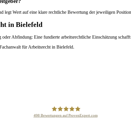
eitgeber?
 legt Wert auf eine klare rechtliche Bewertung der jeweiligen Position
t in Bielefeld
er Abfindung: Eine fundierte arbeitsrechtliche Einschätzung schafft 
achanwalt für Arbeitsrecht in Bielefeld.
498
Bewertungen auf ProvenExpert.com
DR.AHLBORN LL.M.- Kanzlei für Arbeit